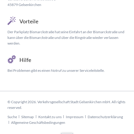
45879 Gelsenkirchen
Vorteile
Der Parkplatz Bismarckstraße hat seine Einfahrt an der Bismarckstraße und
kann über die Bismarckstraße und über die Ringstraße wieder verlassen
werden.
Hilfe
Bei Problemen gibt es einen Notruf zu unserer Serviceleitstelle.
© Copyright 2026. Verkehrsgesellschaft Stadt Gelsenkirchen mbH. All rights
reserved.
Navigation
Suche
Sitemap
Kontakt zu uns
Impressum
Datenschutzerklärung
überspringen
Allgemeine Geschäftsbedingungen