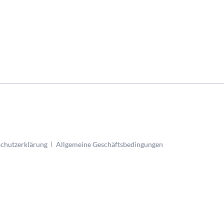
Tiefgarage Robert-Koch-Strasse
chutzerklärung
Allgemeine Geschäftsbedingungen