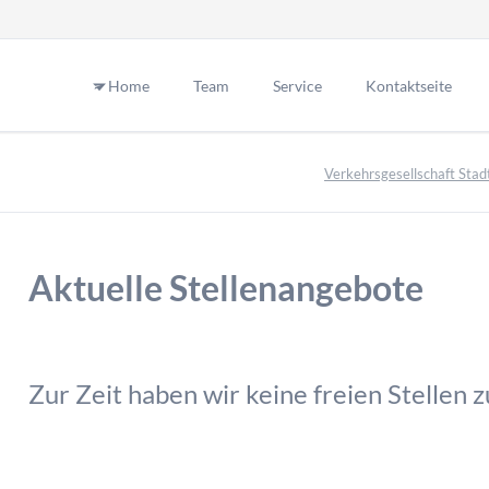
Home
Team
Service
Kontaktseite
atz Beckeradstrasse
Parkplatz Bismarckstrasse
Verkehrsgesellschaft Stad
Aktuelle Stellenangebote
Zur Zeit haben wir keine freien Stellen 
aus HBF-Süd
Parkplatz Husemannstrasse