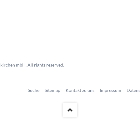
kirchen mbH. All rights reserved.
rage Margarethe-Zingler-Platz
Parkhaus Nordsternpark
Navigation
Suche
Sitemap
Kontakt zu uns
Impressum
Datens
überspringen