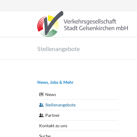
HEN
Tiefgarage Bildungszentrum
Parkpl
Stellenangebote
Navigation
News, Jobs & Mehr
überspringen
News
Stellenangebote
Partner
Parkplatz Cramerweg
Parkh
Kontakt zu uns
Suche