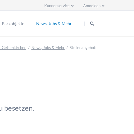
Kundenservice
Anmelden
Navigation
Navigation
überspringen
überspringen
Parkobjekte
News, Jobs & Mehr
Parkplatz Breddestrasse
News
t Gelsenkirchen
News, Jobs & Mehr
Stellenangebote
Partner
Kontakt zu uns
Suche
Sitemap
Impressum
zu besetzen.
Datenschutzerklärung
Allgemeine Geschäftsbedingungen
Tiefgarage Husemannstrasse