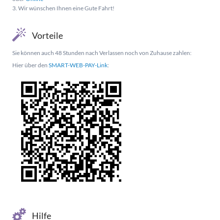
3. Wir wünschen Ihnen eine Gute Fahrt!
Vorteile
Sie können auch 48 Stunden nach Verlassen noch von Zuhause zahlen:
Hier über den
SMART-WEB-PAY-Link
:
Hilfe